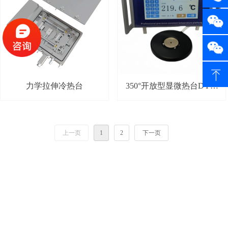
ꁸ
力学拉伸冷热台
350°开放型显微热台DYE-
400
上一页
1
2
下一页