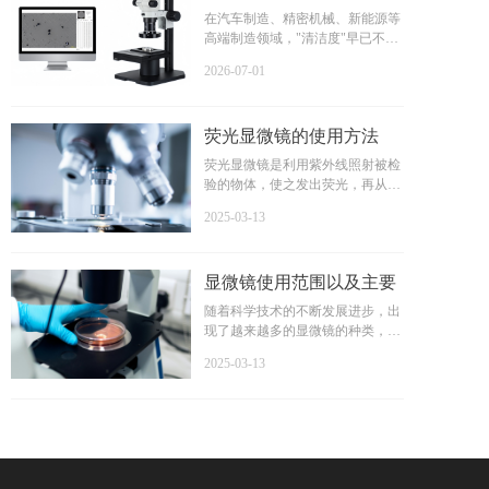
检测两大标准深度对比 -
在汽车制造、精密机械、新能源等
高端制造领域，"清洁度"早已不是
上海点应光学
简单的"干不干净"的问题，而是直
2026-07-01
接关系到产品可靠性、安全性和使
用寿命的核心质量指标。据行业统
计，约70%的液压系统故障、40%
荧光显微镜的使用方法
的汽车零部件早期失效，都与颗粒
物污染直接相关。
荧光显微镜是利用紫外线照射被检
验的物体，使之发出荧光，再从显
微镜下观察物体的形状和所在的位
2025-03-13
置。荧光显微镜属于光学显微镜的
一种。下面我们看一下荧光显微镜
的使用方法。
显微镜使用范围以及主要
分类
随着科学技术的不断发展进步，出
现了越来越多的显微镜的种类，能
够利用显微镜进行观察的范围越来
2025-03-13
越广，我们有必要对显微镜使用范
围以及主要分类和功能做一下了
解。