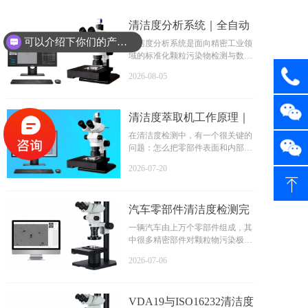
清洁度分析系统｜全自动
零部件颗粒杂质萃取检测
可以介绍下你们的产品么？
清洁度分析系统是面向精密工业领
域的标准化颗粒污染物检测与数据
｜工业洁净度分析设备
分析成套系统，也是目前工业零部
2026-08-05
件质检的核心核心设备体系。设备
主要针对汽车零部件、液压元件、
新能源结构件、精密机械零件，精
清洁度萃取机工作原理｜
准检测其表面及内部残留的金属碎
屑、粉尘、油污、纤维、氧化微粒
VDA19 ISO16232 零部件
在清洁度检测中，有一个很关键的
等各类污染物。
问题：怎么把零部件表面和内部的
颗粒萃取检测解析
颗粒污染物"取出来"进行检测？
2026-07-20
直接用显微镜看零件表面？不行，
ꁸ
因为颗粒太小太分散，而且很多颗
粒藏在缝隙、孔洞里，根本看不
汽车零部件清洁度检测完
到。
所以，清洁度检测的第一步，也是
整指南（2026版）
一辆汽车由上万个零部件组成，其
最关键的一步，就是颗粒提取——
中很多精密部件对颗粒物污染极其
把零件上的颗粒污染物转移到滤膜
敏感。你可能想不到，一颗肉眼几
上，然后才能进行显微镜观察和计
2026-07-06
乎看不见的10μm金属颗粒，就可能
数。
导致一个价值几千元的液压阀失
效；一根几毫米长的纤维，就可能
VDA19与ISO16232清洁度
堵塞汽车发动机的喷油嘴。